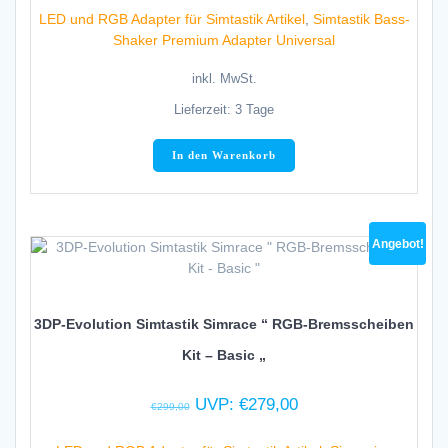
LED und RGB Adapter für Simtastik Artikel
,
Simtastik Bass-
Shaker Premium Adapter Universal
inkl. MwSt.
Lieferzeit:
3 Tage
In den Warenkorb
Angebot!
3DP-Evolution Simtastik Simrace “ RGB-Bremsscheiben
Kit – Basic „
Ursprünglicher
Aktueller
UVP:
€
279,00
€
299,00
Preis
Preis
war:
ist: