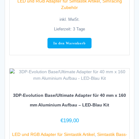
LED und RGB Adapter für Simtastik Artikel
,
Simracing
€299,00
€279,00.
Zubehör
inkl. MwSt.
Lieferzeit:
3 Tage
In den Warenkorb
3DP-Evolution Base/Ultimate Adapter für 40 mm x 160
mm Aluminium Aufbau – LED-Blau Kit
€
199,00
LED und RGB Adapter für Simtastik Artikel
,
Simtastik Bass-