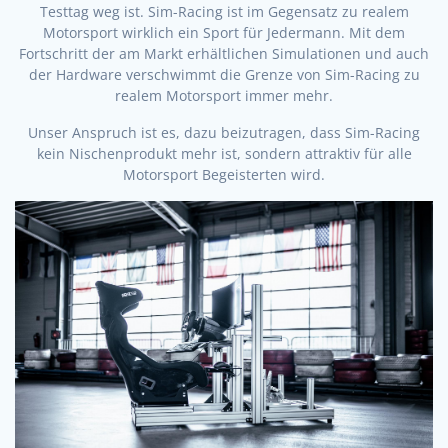
Testtag weg ist. Sim-Racing ist im Gegensatz zu realem
Motorsport wirklich ein Sport für Jedermann. Mit dem
Fortschritt der am Markt erhältlichen Simulationen und auch
der Hardware verschwimmt die Grenze von Sim-Racing zu
realem Motorsport immer mehr.
Unser Anspruch ist es, dazu beizutragen, dass Sim-Racing
kein Nischenprodukt mehr ist, sondern attraktiv für alle
Motorsport Begeisterten wird.